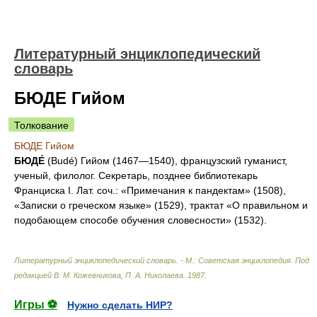
Литературный энциклопедический
словарь
БЮДЕ Гийом
Толкование
БЮДЕ Гийом
БЮДЕ́
(Budé) Гийом (1467—1540), французский гуманист,
ученый, филолог. Секретарь, позднее библиотекарь
Франциска I. Лат. соч.: «Примечания к пандектам» (1508),
«Записки о греческом языке» (1529), трактат «О правильном и
подобающем способе обучения словесности» (1532).
Литературный энциклопедический словарь. - М.: Советская энциклопедия
.
Под
редакцией В. М. Кожевникова, П. А. Николаева
.
1987
.
Игры ⚽
Нужно сделать НИР?