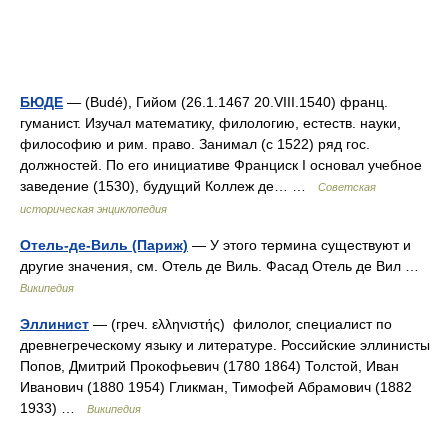
БЮДЕ
— (Budé), Гийом (26.1.1467 20.VIII.1540) франц.
гуманист. Изучал математику, филологию, естеств. науки,
философию и рим. право. Занимал (с 1522) ряд гос.
должностей. По его инициативе Франциск I основал учебное
заведение (1530), будущий Коллеж де… …
Советская
историческая энциклопедия
Отель-де-Виль (Париж)
— У этого термина существуют и
другие значения, см. Отель де Виль. Фасад Отель де Вил …
Википедия
Эллинист
— (греч. ελληνιστής) филолог, специалист по
древнегреческому языку и литературе. Российские эллинисты
Попов, Дмитрий Прокофьевич (1780 1864) Толстой, Иван
Иванович (1880 1954) Гликман, Тимофей Абрамович (1882
1933) …
Википедия