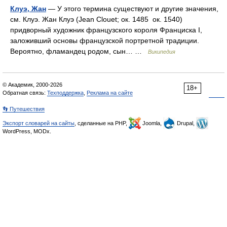
Клуэ, Жан
— У этого термина существуют и другие значения,
см. Клуэ. Жан Клуэ (Jean Clouet; ок. 1485 ок. 1540)
придворный художник французского короля Франциска I,
заложивший основы французской портретной традиции.
Вероятно, фламандец родом, сын… …
Википедия
© Академик, 2000-2026
18+
Обратная связь:
Техподдержка
,
Реклама на сайте
👣 Путешествия
Экспорт словарей на сайты
, сделанные на PHP,
Joomla,
Drupal,
WordPress, MODx.